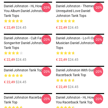
Daniel Johnston - Hi, How Are
Daniel Johnston - Themes Of
-20%
-20%
You Album Daniel Johnston
Unrequited Love Daniel
Tank Tops
Johnston Tank Tops
€ 22,49
$24.45
€ 22,49
$24.45
Daniel Johnston - Cult Favorite
Daniel Johnston - Lo-Fi Outsider
-20%
-20%
Songwriter Daniel Johnston
Musician Daniel Johnston Tank
Tank Tops
Tops
€ 22,49
$24.45
€ 22,49
$24.45
Daniel Johnston Tank Top
Daniel Johnston With Guitar
-20%
-20%
Racerback Tank Top
€ 22,49
$24.45
€ 22,49
$24.45
Daniel Johnston Racerback
Daniel Johnston - Hi, How Are
-20%
-20%
Tank Top
You Racerback Tank Top