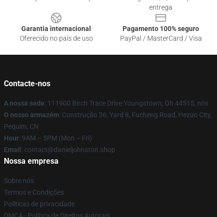
entrega
Garantia internacional
Pagamento 100% seguro
Oferecido no país de uso
PayPal / MasterCard / Visa
Contacte-nos
A nossa sede
: 111900 Birch Trace Drive Youngstown, Oh 44515, nós
O nosso armazém
: Construção 36, Yard 8, Fucheng Road, Hezuo City,
Pequim, CN
Hour
: 9AM – 5PM (Mon – Fri)
Email
: contact@danieljohnston.shop
Nossa empresa
Sobre nós
Termos e Condições
Políticas de privacidade
DMCA - Política de Direitos Autorais