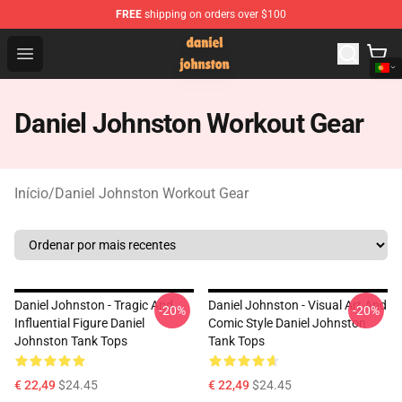
FREE
shipping on orders over $100
Daniel Johnston Store - Official Daniel Johnston Merch
Open menu
Daniel Johnston Workout Gear
Início
/
Daniel Johnston Workout Gear
Daniel Johnston - Tragic And
Daniel Johnston - Visual Art And
-20%
-20%
Influential Figure Daniel
Comic Style Daniel Johnston
Johnston Tank Tops
Tank Tops
€ 22,49
$24.45
€ 22,49
$24.45