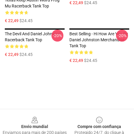
Texas Keep Austin Weird Frog
€ 22,49
$24.45
Mu Racerback Tank Top
€ 22,49
$24.45
The Devil And Daniel Johnston
Best Selling - Hi How Are You By
-20%
-20%
Racerback Tank Top
Daniel Johnston Merchandise
Tank Top
€ 22,49
$24.45
€ 22,49
$24.45
Footer
Envio mundial
Compre com confiança
Enviamos para mais de 200 países
Protegido 24/7, do clique à