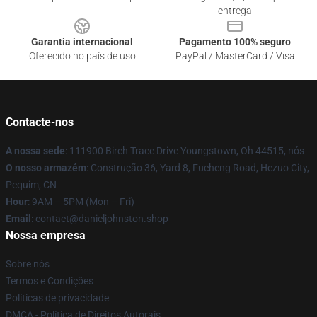
entrega
Garantia internacional
Pagamento 100% seguro
Oferecido no país de uso
PayPal / MasterCard / Visa
Contacte-nos
A nossa sede
: 111900 Birch Trace Drive Youngstown, Oh 44515, nós
O nosso armazém
: Construção 36, Yard 8, Fucheng Road, Hezuo City,
Pequim, CN
Hour
: 9AM – 5PM (Mon – Fri)
Email
: contact@danieljohnston.shop
Nossa empresa
Sobre nós
Termos e Condições
Políticas de privacidade
DMCA - Política de Direitos Autorais