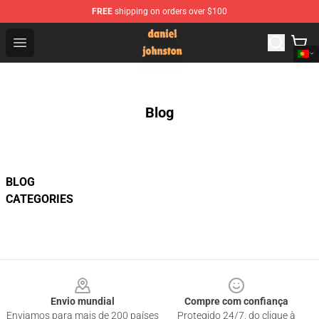
FREE
shipping on orders over $100
Daniel Johnston Store - Official Daniel Johnston Merch
Open menu
Blog
BLOG
CATEGORIES
Footer
Envio mundial
Compre com confiança
Enviamos para mais de 200 países
Protegido 24/7, do clique à