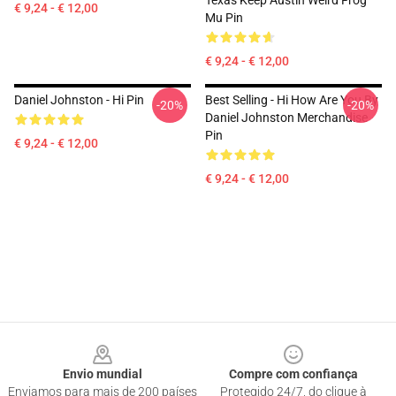
Texas Keep Austin Weird Frog
€ 9,24 - € 12,00
Mu Pin
€ 9,24 - € 12,00
Daniel Johnston - Hi Pin
Best Selling - Hi How Are You By
-20%
-20%
Daniel Johnston Merchandise
Pin
€ 9,24 - € 12,00
€ 9,24 - € 12,00
Footer
Envio mundial
Compre com confiança
Enviamos para mais de 200 países
Protegido 24/7, do clique à