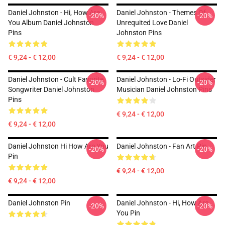
Daniel Johnston - Hi, How Are
Daniel Johnston - Themes Of
-20%
-20%
You Album Daniel Johnston
Unrequited Love Daniel
Pins
Johnston Pins
€ 9,24 - € 12,00
€ 9,24 - € 12,00
Daniel Johnston - Cult Favorite
Daniel Johnston - Lo-Fi Outsider
-20%
-20%
Songwriter Daniel Johnston
Musician Daniel Johnston Pins
Pins
€ 9,24 - € 12,00
€ 9,24 - € 12,00
Daniel Johnston Hi How Are You
Daniel Johnston - Fan Art Pin
-20%
-20%
Pin
€ 9,24 - € 12,00
€ 9,24 - € 12,00
Daniel Johnston Pin
Daniel Johnston - Hi, How Are
-20%
-20%
You Pin