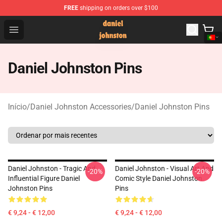
FREE
shipping on orders over $100
Daniel Johnston Store - Official Daniel Johnston Merch
Open menu
Daniel Johnston Pins
Início
/
Daniel Johnston Accessories
/
Daniel Johnston Pins
Daniel Johnston - Tragic And
Daniel Johnston - Visual Art And
-20%
-20%
Influential Figure Daniel
Comic Style Daniel Johnston
Johnston Pins
Pins
€ 9,24 - € 12,00
€ 9,24 - € 12,00