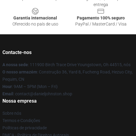
entrega
Garantia internacional
Pagamento 100% seguro
Oferecido no país de uso
PayPal / MasterCard / Visa
Contacte-nos
A nossa sede
: 111900 Birch Trace Drive Youngstown, Oh 44515, nós
O nosso armazém
: Construção 36, Yard 8, Fucheng Road, Hezuo City,
Pequim, CN
Hour
: 9AM – 5PM (Mon – Fri)
Email
: contact@danieljohnston.shop
Nossa empresa
Sobre nós
Termos e Condições
Políticas de privacidade
DMCA - Política de Direitos Autorais