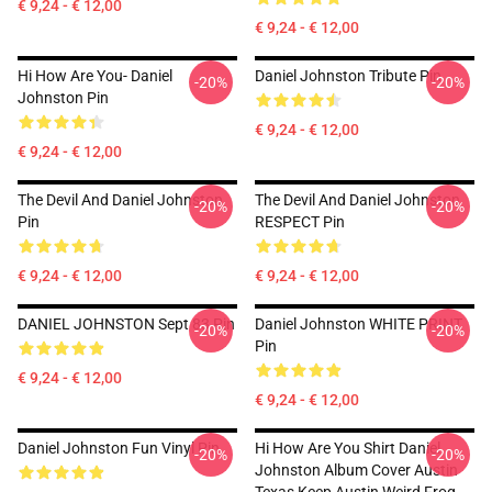
€ 9,24 - € 12,00
€ 9,24 - € 12,00
Hi How Are You- Daniel
Daniel Johnston Tribute Pin
-20%
-20%
Johnston Pin
€ 9,24 - € 12,00
€ 9,24 - € 12,00
The Devil And Daniel Johnston
The Devil And Daniel Johnston
-20%
-20%
Pin
RESPECT Pin
€ 9,24 - € 12,00
€ 9,24 - € 12,00
DANIEL JOHNSTON Sept 83 Pin
Daniel Johnston WHITE PRINT
-20%
-20%
Pin
€ 9,24 - € 12,00
€ 9,24 - € 12,00
Daniel Johnston Fun Vinyl Pin
Hi How Are You Shirt Daniel
-20%
-20%
Johnston Album Cover Austin