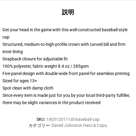
説明
Get your head in the game with this well-constructed baseball-style
cap
Structured, medium-to-high-profile crown with curved bill and firm
inner lining
Snapback closure for adjustable fit
100% polyester, fabric weight 8.4 oz / 285gsm
Five-panel design with double-wide front panel for seamless printing
Sized for ages 13+
Spot clean with damp cloth
Since every item is made just for you by your local third-party fulfiller,
there may be slight variances in the product received
SKU
:
140312017-US-baseball-cap
カテゴリー
:
Daniel Johnston Hats & Caps
,