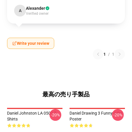
Alexander
A
Verified owner
Write your review
1
/
1
最高の売り手製品
Daniel Johnston LA 0502 T-
Daniel Drawing 3 Funny Gifts
-20%
-20%
Shirts
Poster