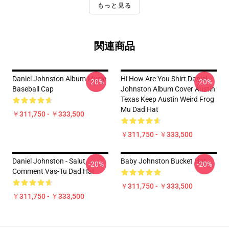
もっと見る
関連商品
Daniel Johnston Album Music
Hi How Are You Shirt Daniel
-20%
-20%
Baseball Cap
Johnston Album Cover Austin
Texas Keep Austin Weird Frog
Mu Dad Hat
￥311,750 - ￥333,500
￥311,750 - ￥333,500
Daniel Johnston - Salut,
Baby Johnston Bucket Hat
-20%
-20%
Comment Vas-Tu Dad Hat
￥311,750 - ￥333,500
￥311,750 - ￥333,500