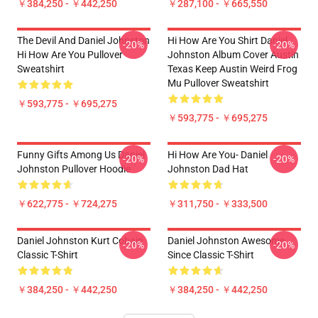
￥384,250 - ￥442,250
￥287,100 - ￥665,550
The Devil And Daniel Johnston
Hi How Are You Shirt Daniel
-20%
-20%
Hi How Are You Pullover
Johnston Album Cover Austin
Sweatshirt
Texas Keep Austin Weird Frog
Mu Pullover Sweatshirt
￥593,775 - ￥695,275
￥593,775 - ￥695,275
Funny Gifts Among Us Daniel
Hi How Are You- Daniel
-20%
-20%
Johnston Pullover Hoodie
Johnston Dad Hat
￥622,775 - ￥724,275
￥311,750 - ￥333,500
Daniel Johnston Kurt Cobain
Daniel Johnston Awesome
-20%
-20%
Classic T-Shirt
Since Classic T-Shirt
￥384,250 - ￥442,250
￥384,250 - ￥442,250