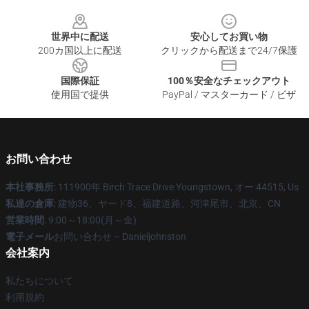
Footer
世界中に配送
安心してお買い物
200カ国以上に配送
クリックから配送まで24/7保護
国際保証
100％安全なチェックアウト
使用国で提供
PayPal / マスターカード / ビザ
お問い合わせ
本社事務所
: 111900年 Birch Trace Drive Youngstown, オー 44515, Us
私達の倉庫
: 建物36、ヤード8、福建道路、河津尾市、北京、CN
営業時間
: 9:00～18:00(月～金)
電子メール
お問い合わせ – Danieljohnston
会社案内
私たちについて
利用規約