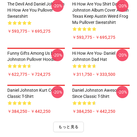
The Devil And Daniel Johnston
Hi How Are You Shirt Daniel
-20%
-20%
Hi How Are You Pullover
Johnston Album Cover Austin
Sweatshirt
Texas Keep Austin Weird Frog
Mu Pullover Sweatshirt
￥593,775 - ￥695,275
￥593,775 - ￥695,275
Funny Gifts Among Us Daniel
Hi How Are You- Daniel
-20%
-20%
Johnston Pullover Hoodie
Johnston Dad Hat
￥622,775 - ￥724,275
￥311,750 - ￥333,500
Daniel Johnston Kurt Cobain
Daniel Johnston Awesome
-20%
-20%
Classic T-Shirt
Since Classic T-Shirt
￥384,250 - ￥442,250
￥384,250 - ￥442,250
もっと見る