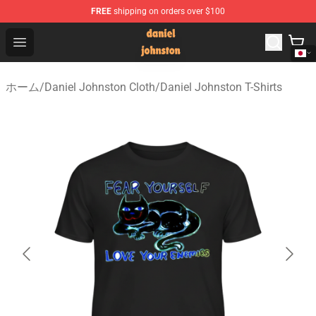
FREE
shipping on orders over $100
Daniel Johnston Store - Official Daniel Johnston Merch
Open menu
ホーム
/
Daniel Johnston Cloth
/
Daniel Johnston T-Shirts