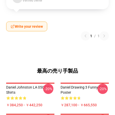
Verified owner
Write your review
1
/
1
最高の売り手製品
Daniel Johnston LA 0502 T-
Daniel Drawing 3 Funny Gifts
-20%
-20%
Shirts
Poster
￥384,250 - ￥442,250
￥287,100 - ￥665,550