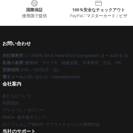
国際保証
100％安全なチェックアウト
使用国で提供
PayPal / マスターカード / ビザ
お問い合わせ
本社事務所
: 111900年 Birch Trace Drive Youngstown, オー 44515, Us
私達の倉庫
: 建物36、ヤード8、福建道路、河津尾市、北京、CN
営業時間
: 9:00～18:00(月～金)
電子メール
お問い合わせ – Danieljohnston
会社案内
私たちについて
利用規約
プライバシーポリシー
DMCA - 著作権ポリシー
カリフォルニアSB657: サプライチェーンの透明性法
当社のサポート