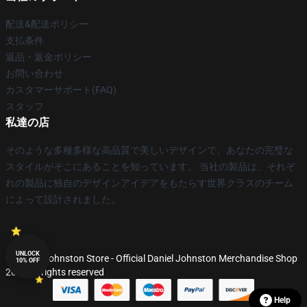
配送&配送ポリシー
支払条件
返品・返金ポリシー
お問い合わせ
カスタマーサポート(FAQ)
スタッフ
私達の店
そのような多種多様な高品質で美しいデザインで、あなたの完璧な
スタイルがそこにあることを知っています。 当社の製品は、それぞ
れの製品に独自のデザインアイデアをもたらす世界クラスのチーム
によって設計されました。
UNLOCK
© Daniel Johnston Store - Official Daniel Johnston Merchandise Shop
10% OFF
2026 all rights reserved
Help