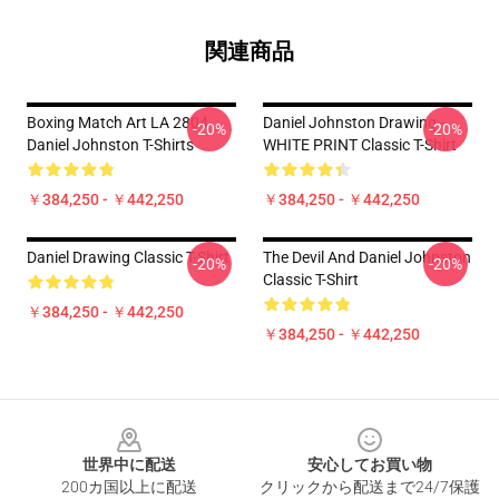
関連商品
Boxing Match Art LA 2804
Daniel Johnston Drawing -
-20%
-20%
Daniel Johnston T-Shirts
WHITE PRINT Classic T-Shirt
￥384,250 - ￥442,250
￥384,250 - ￥442,250
Daniel Drawing Classic T-Shirt
The Devil And Daniel Johnston
-20%
-20%
Classic T-Shirt
￥384,250 - ￥442,250
￥384,250 - ￥442,250
Footer
世界中に配送
安心してお買い物
200カ国以上に配送
クリックから配送まで24/7保護