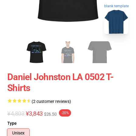
blank template
Daniel Johnston LA 0502 T-
Shirts
(2 customer reviews)
¥4,803
¥3,843
-20%
$26.50
Type
Unisex