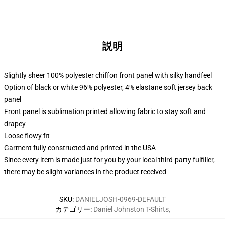
説明
Slightly sheer 100% polyester chiffon front panel with silky handfeel
Option of black or white 96% polyester, 4% elastane soft jersey back
panel
Front panel is sublimation printed allowing fabric to stay soft and
drapey
Loose flowy fit
Garment fully constructed and printed in the USA
Since every item is made just for you by your local third-party fulfiller,
there may be slight variances in the product received
SKU
:
DANIELJOSH-0969-DEFAULT
カテゴリー
:
Daniel Johnston T-Shirts
,