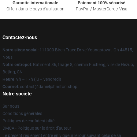
Garantie internationale
Paiement 100% sécurisé
Offert dans le pays d'utilisation
PayPal / MasterCard / Visa
Contactez-nous
Notre siège social
: 111900 Birch Trace Drive Youngstown, Oh 44515,
Nous
Notre entrepôt
: Bâtiment 36, triage 8, chemin Fucheng, ville de Hezuo,
Beijing, CN
Heure
: 9h – 17h (lu – vendredi)
Courriel
: contact@danieljohnston.shop
Notre société
Sur nous
Conditions générales
Politiques de confidentialité
DMCA - Politique sur le droit d'auteur
Le présent règlement entre en vigueur le jour suivant celui de sa