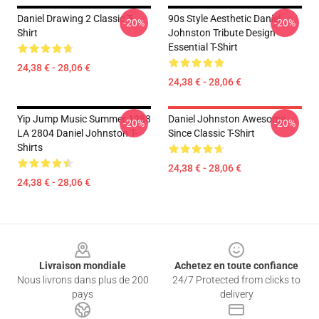
Daniel Drawing 2 Classic T-
90s Style Aesthetic Daniel
-20%
-20%
Shirt
Johnston Tribute Design
Essential T-Shirt
24,38 € - 28,06 €
24,38 € - 28,06 €
Yip Jump Music Summer 1983
Daniel Johnston Awesome
-20%
-20%
LA 2804 Daniel Johnston T-
Since Classic T-Shirt
Shirts
24,38 € - 28,06 €
24,38 € - 28,06 €
Footer
Livraison mondiale
Achetez en toute confiance
Nous livrons dans plus de 200
24/7 Protected from clicks to
pays
delivery