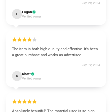
Sep 20, 2024
Logan
L
Verified owner
The item is both high-quality and effective. It’s been
a great purchase and works as advertised.
Sep 12, 2024
Rhett
R
Verified owner
Absolutely beautiful! The material used is so high