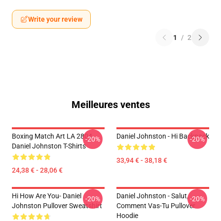
Write your review
1
/
2
Meilleures ventes
Boxing Match Art LA 2804
Daniel Johnston - Hi Backpack
-20%
-20%
Daniel Johnston T-Shirts
33,94 € - 38,18 €
24,38 € - 28,06 €
Hi How Are You- Daniel
Daniel Johnston - Salut,
-20%
-20%
Johnston Pullover Sweatshirt
Comment Vas-Tu Pullover
Hoodie