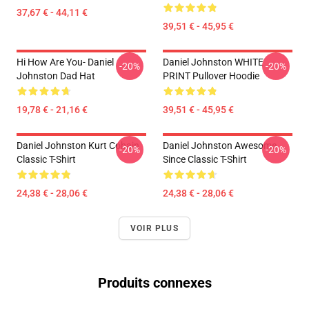
37,67 € - 44,11 €
39,51 € - 45,95 €
Hi How Are You- Daniel
Daniel Johnston WHITE
-20%
-20%
Johnston Dad Hat
PRINT Pullover Hoodie
19,78 € - 21,16 €
39,51 € - 45,95 €
Daniel Johnston Kurt Cobain
Daniel Johnston Awesome
-20%
-20%
Classic T-Shirt
Since Classic T-Shirt
24,38 € - 28,06 €
24,38 € - 28,06 €
VOIR PLUS
Produits connexes