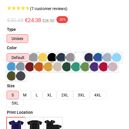
(7 customer reviews)
€30.48
€24.38
-20%
$26.50
Type
Unisex
Color
Default
Size
S
M
L
XL
2XL
3XL
4XL
5XL
Print Location