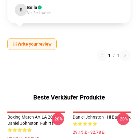
Bella
B
Verified owner
Write your review
1
/
1
Beste Verkäufer Produkte
Boxing Match Art LA 2804
Daniel Johnston - Hi Backpack
-20%
-20%
Daniel Johnston T-Shirts
29,15 £ - 32,78 £