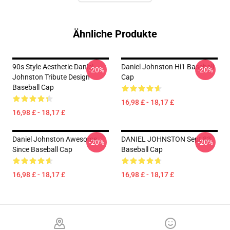
Ähnliche Produkte
90s Style Aesthetic Daniel
Daniel Johnston Hi1 Baseball
-20%
-20%
Johnston Tribute Design
Cap
Baseball Cap
16,98 £ - 18,17 £
16,98 £ - 18,17 £
Daniel Johnston Awesome
DANIEL JOHNSTON Sept 83
-20%
-20%
Since Baseball Cap
Baseball Cap
16,98 £ - 18,17 £
16,98 £ - 18,17 £
Footer