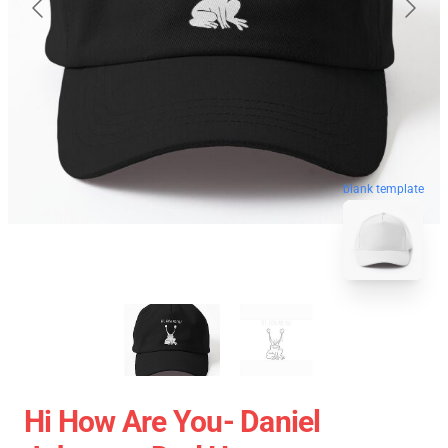
blank template
Hi How Are You- Daniel