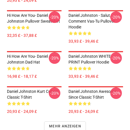
20,93 £ - 24,09 £
Hi How Are You- Daniel
Daniel Johnston - Salut,
-20%
-20%
Johnston Pullover Sweatshirt
Comment Vas-Tu Pullover
Hoodie
32,35 £ - 37,88 £
33,93 £ - 39,46 £
Hi How Are You- Daniel
Daniel Johnston WHITE
-20%
-20%
Johnston Dad Hat
PRINT Pullover Hoodie
16,98 £ - 18,17 £
33,93 £ - 39,46 £
Daniel Johnston Kurt Cobain
Daniel Johnston Awesome
-20%
-20%
Classic T-Shirt
Since Classic T-Shirt
20,93 £ - 24,09 £
20,93 £ - 24,09 £
MEHR ANZEIGEN