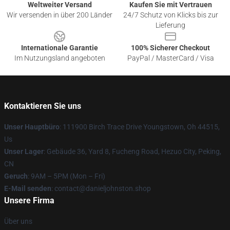
Weltweiter Versand
Kaufen Sie mit Vertrauen
Wir versenden in über 200 Länder
24/7 Schutz von Klicks bis zur
Lieferung
Internationale Garantie
100% Sicherer Checkout
Im Nutzungsland angeboten
PayPal / MasterCard / Visa
Kontaktieren Sie uns
Unser Hauptbüro
: 111900 Birch Trace Drive Youngstown, Oh 44515,
Us
Unser Lager
: Gebäude 36, Yard 8, Fucheng Road, Hezuo City, Peking,
CN
Geruch
: 9AM – 5PM (Mon – Fri)
E-Mail senden
: contact@danieljohnston.shop
Unsere Firma
Über uns