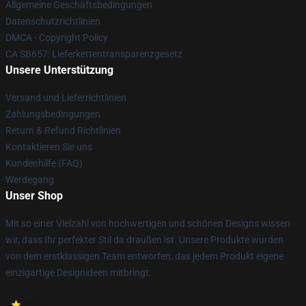
Allgemeine Geschäftsbedingungen
Datenschutzrichtlinien
DMCA - Copyright Policy
CA SB657: Lieferkettentransparenzgesetz
Unsere Unterstützung
Versand und Lieferrichtlinien
Zahlungsbedingungen
Return & Refund Richtlinien
Kontaktieren Sie uns
Kundenhilfe (FAQ)
Werdegang
Unser Shop
Mit so einer Vielzahl von hochwertigen und schönen Designs wissen
wir, dass Ihr perfekter Stil da draußen ist. Unsere Produkte wurden
von dem erstklassigen Team entworfen, das jedem Produkt eigene
einzigartige Designideen mitbringt.