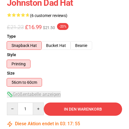
Johnston Dad Hat
(6 customer reviews)
£21.23
£16.99
-20%
$21.50
Type
Snapback Hat
Bucket Hat
Beanie
Style
Printing
Size
56cm to 60cm
Größentabelle anzeigen
Quantity
IN DEN WARENKORB
Diese Aktion endet in
03
:
17
:
54