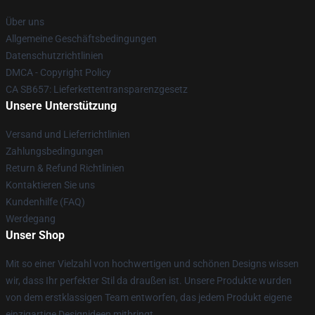
Über uns
Allgemeine Geschäftsbedingungen
Datenschutzrichtlinien
DMCA - Copyright Policy
CA SB657: Lieferkettentransparenzgesetz
Unsere Unterstützung
Versand und Lieferrichtlinien
Zahlungsbedingungen
Return & Refund Richtlinien
Kontaktieren Sie uns
Kundenhilfe (FAQ)
Werdegang
Unser Shop
Mit so einer Vielzahl von hochwertigen und schönen Designs wissen
wir, dass Ihr perfekter Stil da draußen ist. Unsere Produkte wurden
von dem erstklassigen Team entworfen, das jedem Produkt eigene
einzigartige Designideen mitbringt.