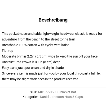
Beschreibung
This packable, scrunchable, lightweight headwear classic is ready for
adventure, from the beach to the street to the trail
Breathable 100% cotton with eyelet ventilation
Flat top
Moderate brim is 2.2in (5.5 cm) wide to keep the sun off your face
Unstructured crown is 3.1in (8 cm) deep
Easy care: just spot clean and dry in shade
Since every item is made just for you by your local third-party fulfiller,
there may be slight variances in the product received
SKU
:
140177919-US-bucket-hat
Kategorien
:
Daniel Johnston Hats & Caps
,