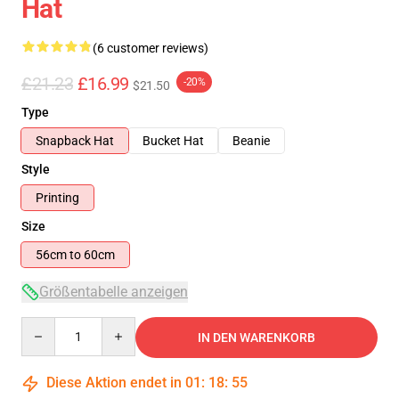
Hat
(6 customer reviews)
£21.23
£16.99
-20%
$21.50
Type
Snapback Hat
Bucket Hat
Beanie
Style
Printing
Size
56cm to 60cm
Größentabelle anzeigen
Quantity
IN DEN WARENKORB
Diese Aktion endet in
01
:
18
:
54