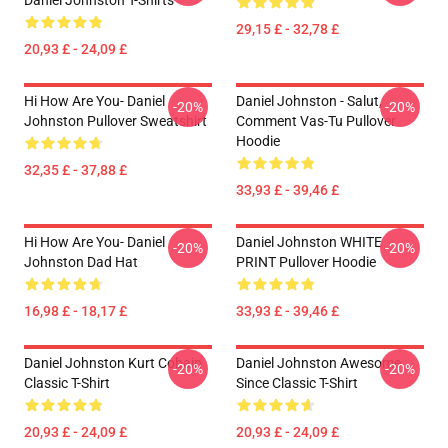
Daniel Johnston T-Shirts
29,15 £ - 32,78 £
20,93 £ - 24,09 £
Hi How Are You- Daniel
Daniel Johnston - Salut,
-20%
-20%
Johnston Pullover Sweatshirt
Comment Vas-Tu Pullover
Hoodie
32,35 £ - 37,88 £
33,93 £ - 39,46 £
Hi How Are You- Daniel
Daniel Johnston WHITE
-20%
-20%
Johnston Dad Hat
PRINT Pullover Hoodie
16,98 £ - 18,17 £
33,93 £ - 39,46 £
Daniel Johnston Kurt Cobain
Daniel Johnston Awesome
-20%
-20%
Classic T-Shirt
Since Classic T-Shirt
20,93 £ - 24,09 £
20,93 £ - 24,09 £