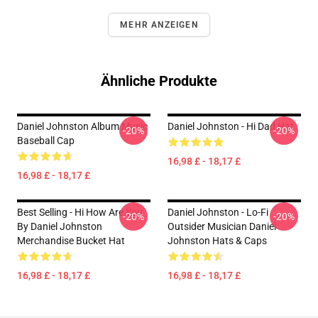
MEHR ANZEIGEN
Ähnliche Produkte
Daniel Johnston Album Music
Daniel Johnston - Hi Dad Hat
-20%
-20%
Baseball Cap
16,98 £ - 18,17 £
16,98 £ - 18,17 £
Best Selling - Hi How Are You
Daniel Johnston - Lo-Fi
-20%
-20%
By Daniel Johnston
Outsider Musician Daniel
Merchandise Bucket Hat
Johnston Hats & Caps
16,98 £ - 18,17 £
16,98 £ - 18,17 £