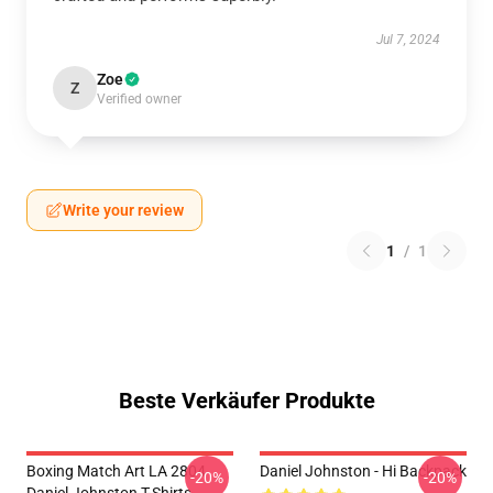
Jul 7, 2024
Zoe
Z
Verified owner
Write your review
1
/
1
Beste Verkäufer Produkte
Boxing Match Art LA 2804
Daniel Johnston - Hi Backpack
-20%
-20%