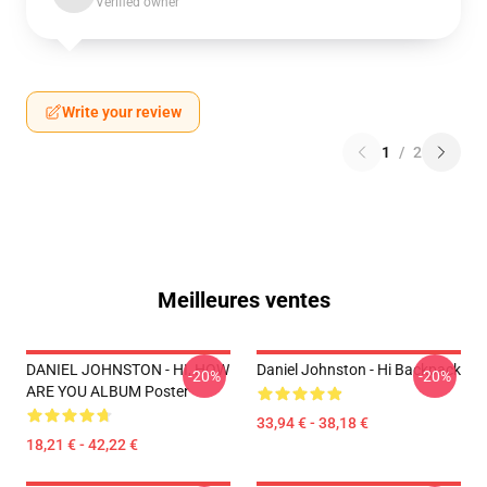
Verified owner
Write your review
1
/
2
Meilleures ventes
DANIEL JOHNSTON - HI, HOW
Daniel Johnston - Hi Backpack
-20%
-20%
ARE YOU ALBUM Poster
33,94 € - 38,18 €
18,21 € - 42,22 €