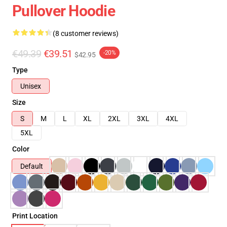
Pullover Hoodie
(8 customer reviews)
€49.39
€39.51
-20%
$42.95
Type
Unisex
Size
S
M
L
XL
2XL
3XL
4XL
5XL
Color
Default
Print Location