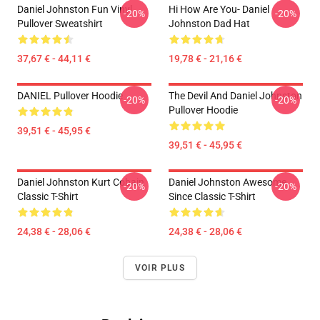
Daniel Johnston Fun Vinyl
Hi How Are You- Daniel
-20%
-20%
Pullover Sweatshirt
Johnston Dad Hat
37,67 € - 44,11 €
19,78 € - 21,16 €
DANIEL Pullover Hoodie
The Devil And Daniel Johnston
-20%
-20%
Pullover Hoodie
39,51 € - 45,95 €
39,51 € - 45,95 €
Daniel Johnston Kurt Cobain
Daniel Johnston Awesome
-20%
-20%
Classic T-Shirt
Since Classic T-Shirt
24,38 € - 28,06 €
24,38 € - 28,06 €
VOIR PLUS