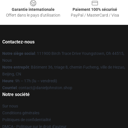
Garantie internationale
Paiement 100% sécurisé
Offert dans le pays d'utilisation
PayPal / MasterCard / Visa
Contactez-nous
Notre siège social
: 111900 Birch Trace Drive Youngstown, Oh 44515,
Nous
Notre entrepôt
: Bâtiment 36, triage 8, chemin Fucheng, ville de Hezuo,
Beijing, CN
Heure
: 9h – 17h (lu – vendredi)
Courriel
: contact@danieljohnston.shop
Notre société
Sur nous
Conditions générales
Politiques de confidentialité
DMCA - Politique sur le droit d'auteur