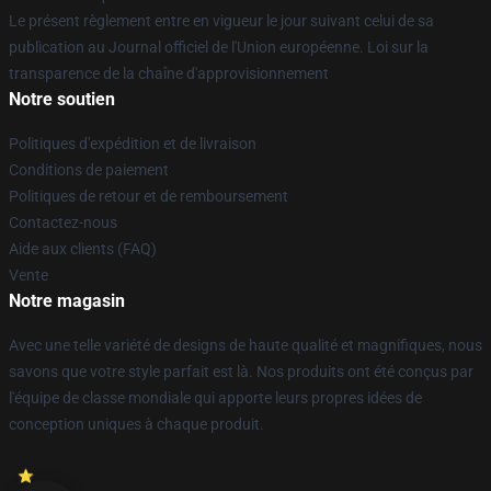
Le présent règlement entre en vigueur le jour suivant celui de sa
publication au Journal officiel de l'Union européenne. Loi sur la
transparence de la chaîne d'approvisionnement
Notre soutien
Politiques d'expédition et de livraison
Conditions de paiement
Politiques de retour et de remboursement
Contactez-nous
Aide aux clients (FAQ)
Vente
Notre magasin
Avec une telle variété de designs de haute qualité et magnifiques, nous
savons que votre style parfait est là. Nos produits ont été conçus par
l'équipe de classe mondiale qui apporte leurs propres idées de
conception uniques à chaque produit.