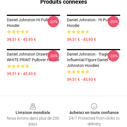
Produits connexes
Daniel Johnston Hi Pullover
Daniel Johnston - Hi Pullover
-20%
-20%
Hoodie
Hoodie
39,51 € - 45,95 €
39,51 € - 45,95 €
Daniel Johnston Drawing 2
Daniel Johnston - Tragic And
-20%
-20%
WHITE PRINT Pullover Hoodie
Influential Figure Daniel
Johnston Hoodies
39,51 € - 45,95 €
39,51 € - 45,95 €
Footer
Livraison mondiale
Achetez en toute confiance
Nous livrons dans plus de 200
24/7 Protected from clicks to
pays
delivery