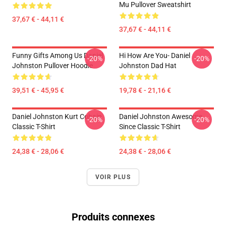
Mu Pullover Sweatshirt
37,67 € - 44,11 €
37,67 € - 44,11 €
Funny Gifts Among Us Daniel
Hi How Are You- Daniel
-20%
-20%
Johnston Pullover Hoodie
Johnston Dad Hat
39,51 € - 45,95 €
19,78 € - 21,16 €
Daniel Johnston Kurt Cobain
Daniel Johnston Awesome
-20%
-20%
Classic T-Shirt
Since Classic T-Shirt
24,38 € - 28,06 €
24,38 € - 28,06 €
VOIR PLUS
Produits connexes