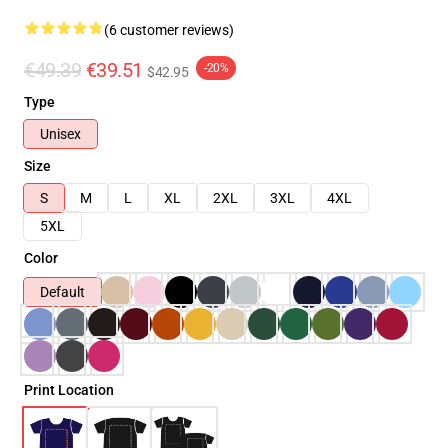
(6 customer reviews)
€49.39
€39.51
-20%
$42.95
Type
Unisex
Size
S
M
L
XL
2XL
3XL
4XL
5XL
Color
Default
Print Location