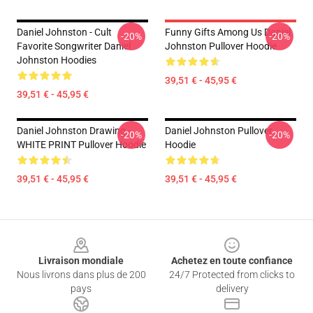
Daniel Johnston - Cult
Funny Gifts Among Us Daniel
-20%
-20%
Favorite Songwriter Daniel
Johnston Pullover Hoodie
Johnston Hoodies
39,51 € - 45,95 €
39,51 € - 45,95 €
Daniel Johnston Drawing -
Daniel Johnston Pullover
-20%
-20%
WHITE PRINT Pullover Hoodie
Hoodie
39,51 € - 45,95 €
39,51 € - 45,95 €
Footer
Livraison mondiale
Achetez en toute confiance
Nous livrons dans plus de 200
24/7 Protected from clicks to
pays
delivery