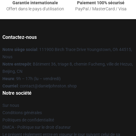
Garantie internationale
Paiement 100% sécurisé
Offert dans le pays d'utilisation
PayPal / MasterCard / Visa
Contactez-nous
Notre siège social
: 111900 Birch Trace Drive Youngstown, Oh 44515,
Nous
Notre entrepôt
: Bâtiment 36, triage 8, chemin Fucheng, ville de Hezuo,
Beijing, CN
Heure
: 9h – 17h (lu – vendredi)
Courriel
: contact@danieljohnston.shop
Notre société
Sur nous
Conditions générales
Politiques de confidentialité
DMCA - Politique sur le droit d'auteur
Le présent règlement entre en vigueur le jour suivant celui de sa