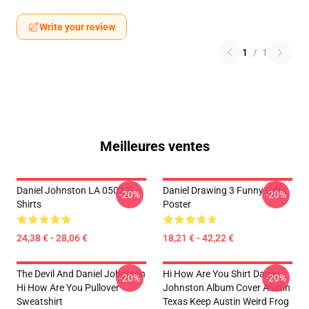
Write your review
1
/
1
Meilleures ventes
Daniel Johnston LA 0502 T-
Daniel Drawing 3 Funny Gifts
-20%
-20%
Shirts
Poster
24,38 € - 28,06 €
18,21 € - 42,22 €
The Devil And Daniel Johnston
Hi How Are You Shirt Daniel
-20%
-20%
Hi How Are You Pullover
Johnston Album Cover Austin
Sweatshirt
Texas Keep Austin Weird Frog