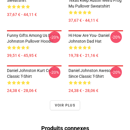
Sweatshirt
Texas Keep Austin Weird Frog
Mu Pullover Sweatshirt
37,67 € - 44,11 €
37,67 € - 44,11 €
Funny Gifts Among Us Daniel
Hi How Are You- Daniel
-20%
-20%
Johnston Pullover Hoodie
Johnston Dad Hat
39,51 € - 45,95 €
19,78 € - 21,16 €
Daniel Johnston Kurt Cobain
Daniel Johnston Awesome
-20%
-20%
Classic T-Shirt
Since Classic T-Shirt
24,38 € - 28,06 €
24,38 € - 28,06 €
VOIR PLUS
Produits connexes