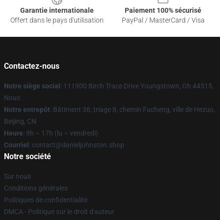
Garantie internationale
Paiement 100% sécurisé
Offert dans le pays d'utilisation
PayPal / MasterCard / Visa
Contactez-nous
Notre siège social
: 111900 Birch Trace Drive Youngstown, Oh 44515,
Nous
Notre entrepôt
: Bâtiment 36, triage 8, chemin Fucheng, ville de Hezuo,
Beijing, CN
Heure
: 9h – 17h (lu – vendredi)
Courriel
: contact@danieljohnston.shop
Notre société
Sur nous
Conditions générales
Politiques de confidentialité
DMCA - Politique sur le droit d'auteur