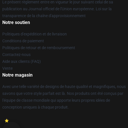
Le présent règlement entre en vigueur le jour suivant celui de sa
publication au Journal officiel de l'Union européenne. Loi sur la
transparence de la chaîne d'approvisionnement
Notre soutien
Politiques d'expédition et de livraison
Conditions de paiement
Politiques de retour et de remboursement
Contactez-nous
Aide aux clients (FAQ)
Vente
Notre magasin
Avec une telle variété de designs de haute qualité et magnifiques, nous
savons que votre style parfait est là. Nos produits ont été conçus par
l'équipe de classe mondiale qui apporte leurs propres idées de
conception uniques à chaque produit.