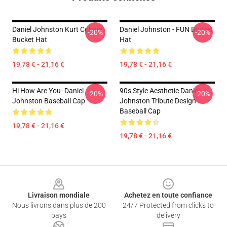
Daniel Johnston Kurt Cobain
Daniel Johnston - FUN Bucket
-20%
-20%
Bucket Hat
Hat
19,78 € - 21,16 €
19,78 € - 21,16 €
Hi How Are You- Daniel
90s Style Aesthetic Daniel
-20%
-20%
Johnston Baseball Cap
Johnston Tribute Design
Baseball Cap
19,78 € - 21,16 €
19,78 € - 21,16 €
Footer
Livraison mondiale
Achetez en toute confiance
Nous livrons dans plus de 200
24/7 Protected from clicks to
pays
delivery