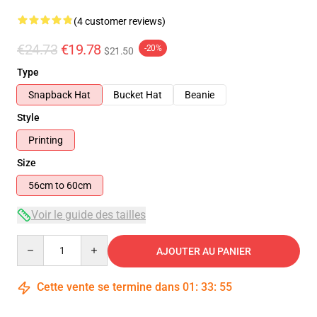
(4 customer reviews)
€24.73
€19.78
-20%
$21.50
Type
Snapback Hat
Bucket Hat
Beanie
Style
Printing
Size
56cm to 60cm
Voir le guide des tailles
Quantity
AJOUTER AU PANIER
Cette vente se termine dans
01
:
33
:
54