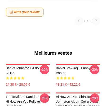
Write your review
1
/
1
Meilleures ventes
Daniel Johnston LA 0502 T-
Daniel Drawing 3 Funny Gifts
-20%
-20%
Shirts
Poster
24,38 € - 28,06 €
18,21 € - 42,22 €
The Devil And Daniel Johnston
Hi How Are You Shirt Daniel
-20%
-20%
Hi How Are You Pullover
Johnston Album Cover Austin